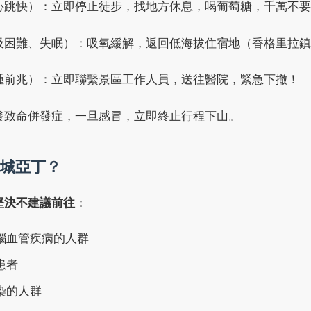
心跳快）：立即停止徒步，找地方休息，喝葡萄糖，千萬不要
吸困難、失眠）：吸氧緩解，返回低海拔住宿地（香格里拉鎮
腫前兆）：立即聯繫景區工作人員，送往醫院，緊急下撤！
發致命併發症，一旦感冒，立即終止行程下山。
城亞丁？
堅決不建議前往
：
腦血管疾病的人群
患者
染的人群