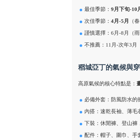
最佳季節：
9月下旬-1
次佳季節：
4月-5月
（春
謹慎選擇：6月-8月
不推薦：11月-次年
稻城亞丁的氣候與穿
高原氣候的核心特點是：
必備外套：防風防水的
內搭：速乾長袖、薄毛
下裝：休閒褲、登山褲
配件：帽子、圍巾、手