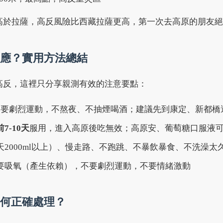
高於拉薩，高反風險比西藏拉薩更高，第一次去高原的朋友絕
應？實用方法總結
高反，這裡只分享親測有效的注意要點：
不要劇烈運動，不熬夜、不抽煙喝酒；建議先到康定、新都橋
7-10天
服用，進入高原後吃無效；高原安、葡萄糖口服液
2000ml以上）、慢走路、不跑跳、不暴飲暴食、不洗澡太
要吸氧（產生依賴），不要劇烈運動，不要情緒激動
何正確處理？