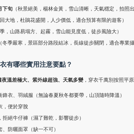
0月下旬
（秋景絕美，楊林金黃，雪山清晰，天氣穩定，拍照
回大地，杜鵑花盛開，人少價低，適合預算有限的遊客）
（雨季，山路易塌方、起霧，雪山能見度低，徒步風險大）
3月（冬季嚴寒，景區部分路段結冰，長線徒步關閉，適合專業
衣有哪些實用注意要點？
晝夜溫差極大、紫外線超強、天氣多變
，穿衣千萬別按照平原
衝鋒衣、羽絨服（無論春夏秋冬都要帶，山頂隨時降溫）
衣，便於穿脫
，拒絕牛仔褲（濕了難乾，影響徒步）
套、防曬面罩（缺一不可）