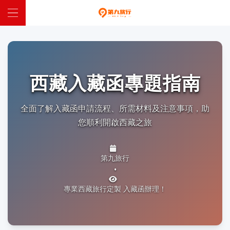
網站首頁
中國定制
西藏入藏函專題指南
全球定制
全面了解入藏函申請流程、所需材料及注意事項，助
特惠跟團
您順利開啟西藏之旅
西藏入藏函
第九旅行
關於我們
•
聯係我們
專業西藏旅行定製 入藏函辦理！