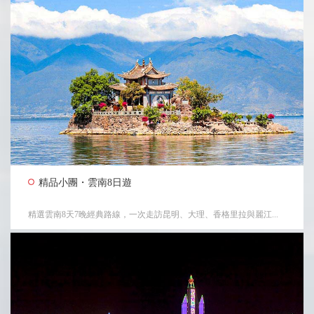
精品小團・雲南8日遊
精選雲南8天7晚經典路線，一次走訪昆明、大理、香格里拉與麗江...