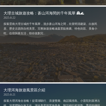
大理古城旅遊攻略：蒼山洱海間的千年風華 🏯🌊
2025-8-22
探索雲南大理古城的千年風華，漫步蒼山洱海之間，欣賞明清建築、白族民
居、歷史古蹟與自然美景。完整旅遊攻略涵蓋景點推薦、特色街區、美食小
吃、住宿與夜生活，助你規劃完...
大理洱海旅遊風景區介紹
2025-8-21
探索大理洱海全攻略！從環湖騎行、浪漫雙廊、南詔風情島、小普陀到喜洲古
鎮，深度體驗白族文化、湖光美景與當地美食。附詳細行程規劃、季節拍攝技