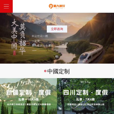
網站首頁
立即咨询
中國定制
全球定制
01
特惠跟團
中國定制
西藏入藏函
關於我們
聯係我們