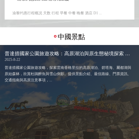
渝黎约惠行程概况 天数 行程 早餐 中餐 晚餐 酒店 D1 ...
中國景點
普達措國家公園旅遊攻略：高原湖泊與原生態秘境探索 🌲🏔️
2025-8-22
普達措國家公園旅遊攻略，探索雲南香格里拉的高原湖泊、碧塔海、屬都湖與
原始森林，欣賞杜鵑醉魚與雪山倒影。提供景點介紹、最佳路線、門票資訊、
交通指南與高原注意事項，...