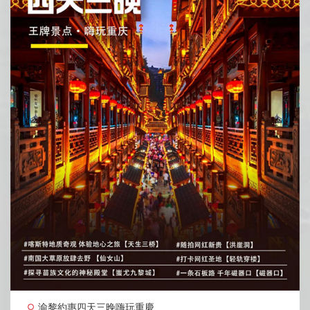
渝黎約惠四天三晚嗨玩重慶