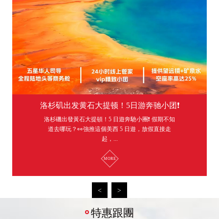
洛杉矶出发黄石大提顿！5日游奔驰小团❗
洛杉磯出發黃石大提頓！5 日遊奔馳小團❗ 假期不知
道去哪玩？👀強推這個美西 5 日遊，放假直接走
起，...
MORE
特惠跟團