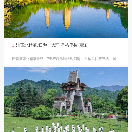
滇西北精華7日遊｜大理·香格里拉·麗江
探索滇西北精華景點，7天行程串聯大理洱海、香格里拉普達措、麗...