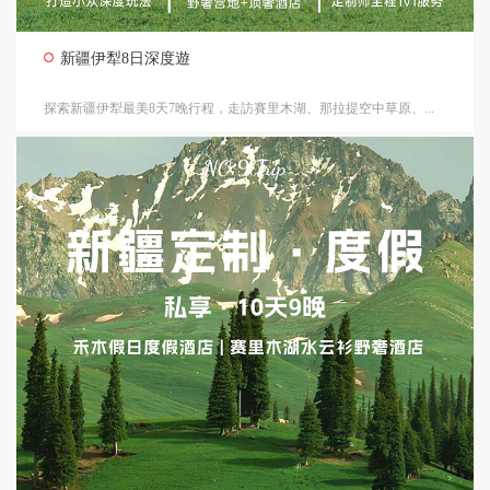
新疆伊犁8日深度遊
探索新疆伊犁最美8天7晚行程，走訪賽里木湖、那拉提空中草原、...