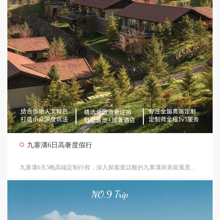
九寨溝6日高奢度假行
九寨溝6天5晚高端定制行程，深入探索童話般的九寨溝與黃龍風景...