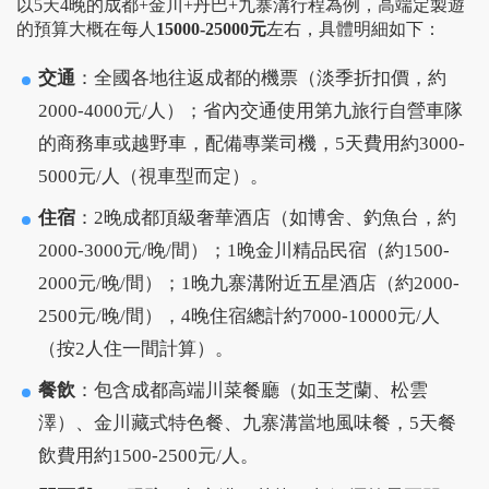
以5天4晚的成都+金川+丹巴+九寨溝行程為例，高端定製遊
的預算大概在每人
15000-25000元
左右，具體明細如下：
交通
：全國各地往返成都的機票（淡季折扣價，約
2000-4000元/人）；省內交通使用第九旅行自營車隊
的商務車或越野車，配備專業司機，5天費用約3000-
5000元/人（視車型而定）。
住宿
：2晚成都頂級奢華酒店（如博舍、釣魚台，約
2000-3000元/晚/間）；1晚金川精品民宿（約1500-
2000元/晚/間）；1晚九寨溝附近五星酒店（約2000-
2500元/晚/間），4晚住宿總計約7000-10000元/人
（按2人住一間計算）。
餐飲
：包含成都高端川菜餐廳（如玉芝蘭、松雲
澤）、金川藏式特色餐、九寨溝當地風味餐，5天餐
飲費用約1500-2500元/人。