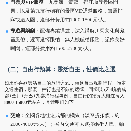
門票與VIP服務
：九寨溝、黃龍、都江堰等景區門
票，以及第九旅行獨有的景區VIP通道服務，無需排
隊快速入園，這部分費用約1000-1500元/人。
導遊與娛樂
：配備專業導遊，深入講解川蜀文化與藏
區風俗；還可選擇跟拍、無人機航拍服務，記錄美好
瞬間，這部分費用約1500-2500元/人。
（二）自由行預算：靈活自主，性價比之選
如果你喜歡靈活自主的旅行方式，願意自己規劃行程、預定
交通住宿，那麼自由行也是不錯的選擇。同樣以5天4晚的成
都+金川+丹巴+九寨溝行程為例，自由行的預算大概在每人
8000-15000元
左右，具體明細如下：
交通
：全國各地往返成都的機票（淡季折扣價，約
2000-4000元/人）；省內交通可以選擇乘坐大巴、動