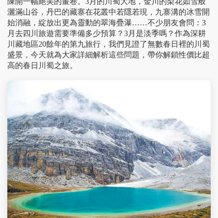
陳開一幅絕美的畫卷。3月的川蜀大地，金川的梨花如雪般
灑滿山谷，丹巴的藏寨在花叢中若隱若現，九寨溝的冰雪開
始消融，綻放出更為靈動的翠海疊瀑……不少朋友會問：3
月去四川旅遊需要準備多少預算？3月是淡季嗎？作為深耕
川藏地區20餘年的第九旅行，我們見證了無數春日裡的川蜀
盛景，今天就為大家詳細解析這些問題，帶你解鎖性價比超
高的春日川蜀之旅。