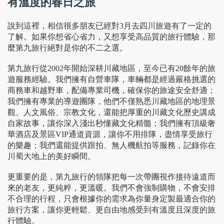
有溫度的春日之旅
說到這裡，相信很多朋友已經對3月去四川旅遊有了一定的
了解。如果你想省心省力，又想享受高品質的旅行體驗，那
麼第九旅行絕對是你的不二之選。
第九旅行從2002年開始深耕川藏地區，至今已有20餘年的旅
遊服務經驗。我們擁有自營車隊，車輛都是經過嚴格挑選的
商務車和越野車，配備專業司機，確保你的旅途安全舒適；
我們擁有專業的導遊團隊，他們不僅熟悉川藏地區的地理景
觀、人文風俗、宗教文化，還能把厚重的川藏文化歷史講成
自家故事，讓你深入淺出秒懂藏文化精髓；我們擁有頂級奢
華酒店及景區VIP通道資源，讓你不用排隊，盡情享受旅行
的樂趣；我們還能提供跟拍、無人機航拍等服務，記錄你在
川蜀大地上的美好瞬間。
更重要的是，第九旅行的領隊把每一次帶團視作接待遠道而
來的老友，更純粹，更溫暖。我們不會強制購物，不會安排
不合理的行程，只會根據你的需求為你量身定製最適合你的
旅行方案，讓你更輕鬆、更自由地感受到有溫度且深度的旅
行體驗。