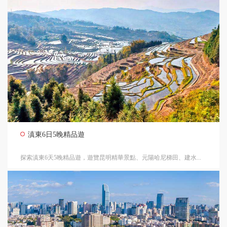
滇東6日5晚精品遊
探索滇東6天5晚精品遊，遊覽昆明精華景點、元陽哈尼梯田、建水...