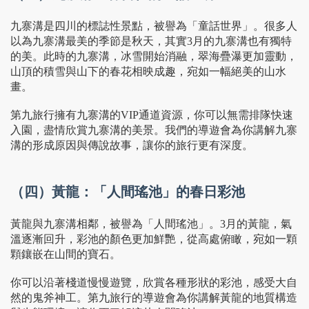
九寨溝是四川的標誌性景點，被譽為「童話世界」。很多人
以為九寨溝最美的季節是秋天，其實3月的九寨溝也有獨特
的美。此時的九寨溝，冰雪開始消融，翠海疊瀑更加靈動，
山頂的積雪與山下的春花相映成趣，宛如一幅絕美的山水
畫。
第九旅行擁有九寨溝的VIP通道資源，你可以無需排隊快速
入園，盡情欣賞九寨溝的美景。我們的導遊會為你講解九寨
溝的形成原因與傳說故事，讓你的旅行更有深度。
（四）黃龍：「人間瑤池」的春日彩池
黃龍與九寨溝相鄰，被譽為「人間瑤池」。3月的黃龍，氣
溫逐漸回升，彩池的顏色更加鮮艷，從高處俯瞰，宛如一顆
顆鑲嵌在山間的寶石。
你可以沿著棧道慢慢遊覽，欣賞各種形狀的彩池，感受大自
然的鬼斧神工。第九旅行的導遊會為你講解黃龍的地質構造