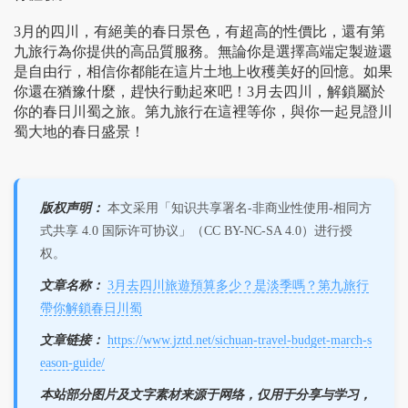
3月的四川，有絕美的春日景色，有超高的性價比，還有第
九旅行為你提供的高品質服務。無論你是選擇高端定製遊還
是自由行，相信你都能在這片土地上收穫美好的回憶。如果
你還在猶豫什麼，趕快行動起來吧！3月去四川，解鎖屬於
你的春日川蜀之旅。第九旅行在這裡等你，與你一起見證川
蜀大地的春日盛景！
版权声明：
本文采用「知识共享署名-非商业性使用-相同方
式共享 4.0 国际许可协议」（CC BY-NC-SA 4.0）进行授
权。
文章名称：
3月去四川旅遊預算多少？是淡季嗎？第九旅行
帶你解鎖春日川蜀
文章链接：
https://www.jztd.net/sichuan-travel-budget-march-s
eason-guide/
本站部分图片及文字素材来源于网络，仅用于分享与学习，