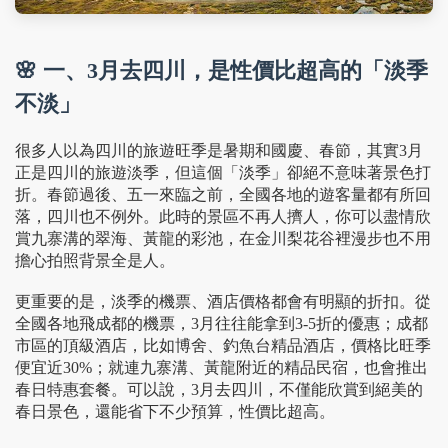
🌸 一、3月去四川，是性價比超高的「淡季
不淡」
很多人以為四川的旅遊旺季是暑期和國慶、春節，其實3月
正是四川的旅遊淡季，但這個「淡季」卻絕不意味著景色打
折。春節過後、五一來臨之前，全國各地的遊客量都有所回
落，四川也不例外。此時的景區不再人擠人，你可以盡情欣
賞九寨溝的翠海、黃龍的彩池，在金川梨花谷裡漫步也不用
擔心拍照背景全是人。
更重要的是，淡季的機票、酒店價格都會有明顯的折扣。從
全國各地飛成都的機票，3月往往能拿到3-5折的優惠；成都
市區的頂級酒店，比如博舍、釣魚台精品酒店，價格比旺季
便宜近30%；就連九寨溝、黃龍附近的精品民宿，也會推出
春日特惠套餐。可以說，3月去四川，不僅能欣賞到絕美的
春日景色，還能省下不少預算，性價比超高。