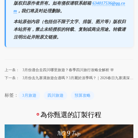
版权归原作者所有。如有侵权请联系邮箱
634017536@qq.co
m
，我们将及时处理删除。
本站原创内容（包括但不限于文字、排版、图片等）版权归
本站所有，禁止未经授权的转载、复制或商业用途。转载请
注明出处并附原文链接。
上一条：
3月份適合去四川哪里旅遊？春季四川旅行攻略全解析 🌸
下一条：
3月份去九寨溝旅遊合適嗎？3月屬於淡季嗎？｜2026春日九寨溝深度攻略
标签：
3月旅遊
四川旅遊
預算攻略
為你甄選的訂製行程