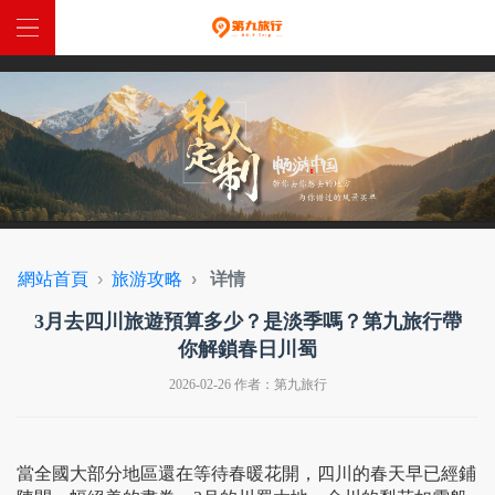
網站首頁
中國定制
全球定制
特惠跟團
網站首頁
旅游攻略
详情
西藏入藏函
3月去四川旅遊預算多少？是淡季嗎？第九旅行帶
你解鎖春日川蜀
關於我們
2026-02-26 作者：第九旅行
聯係我們
當全國大部分地區還在等待春暖花開，四川的春天早已經鋪