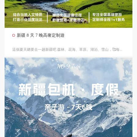
新疆 8 天 7 晚高奢定制遊
這個夏天總要去一趟新疆吧 森林、花海、草原、湖泊、雪山，🥰每...