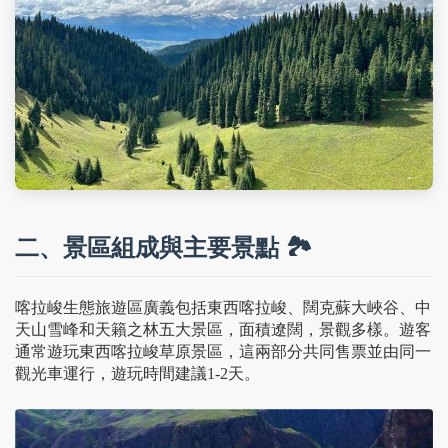
二、景區組成與主要景點 🏞️
喀拉峻生態旅遊區廣義包括東西喀拉峻、闊克蘇大峽谷、中
天山雪峰和天籟之林五大景區，面積遼闊，景觀多樣。遊客
通常遊玩東西喀拉峻草原景區，這兩部分共同售票並由同一
觀光車運行，遊玩時間建議1-2天。