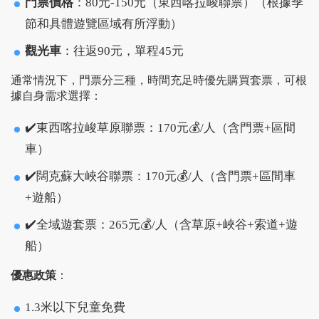
門票價格
：80元-150元（東西喀拉峻聯票）（根據季
節和具體遊覽區域有所浮動）
觀光車
：往返90元，單程45元
通常情況下，門票分三種，時間充足時優先購買套票，可根
據自身需求選擇：
✔️東西喀拉峻草原聯票：170元💰/人（含門票+區間
車）
✔️闊克蘇大峽谷聯票：170元💰/人（含門票+區間車
+遊船）
✔️全域遊套票：265元💰/人（含草原+峽谷+索道+遊
船）
優惠政策
：
1.3米以下兒童免費