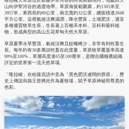
喀拉峻大草原位於新疆伊犁河谷的特克斯縣境內，地處西天
山向伊犁河谷的過渡地帶。草原海拔範圍廣，約1305米至
3957米，東西長約89公里，南北寬約32公里，總面積達2848
平方公里。這裡氣候涼爽濕潤，降水豐富，土壤肥沃，適宜
多種優質牧草生長，生長著上百種禾本科、豆科和菊科植
物，形成典型的高山五花草甸天然大草原。
草原夏季水草豐茂，氣候涼爽且蚊蠅稀少，非常有利牲畜生
長。每年約有30多萬頭牲畜在此度夏，草原牧草覆蓋率高達
90%至100%，草層高度達65至100厘米，是聯合國糧農組織
評定的世界第一流天然草場。
「喀拉峻」在哈薩克語中意為「黑色肥沃遼闊的莽原」，歷
史上傳說烏孫王曾將此作為夏牧場，賦予草原神秘而尊貴的
色彩。