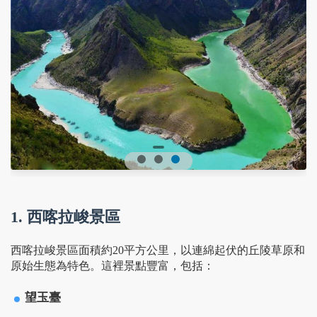
1. 西喀拉峻景區
西喀拉峻景區面積約20平方公里，以連綿起伏的丘陵草原和
原始生態為特色。這裡景點豐富，包括：
望玉臺