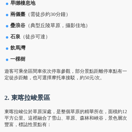
旱獺棲息地
兩儀臺
（需徒步約30分鐘）
疊浪谷
（典型丘陵草原，攝影佳地）
石泉
（徒步可達）
飲馬灣
一棵樹
遊客可乘坐區間車依次停靠參觀，部分景點距離停車點有一
定徒步距離，也可選擇摩托車接駁，約50元/次。
2. 東喀拉峻景區
東喀拉峻位於草原深處，是整個草原的精華所在，面積約12
平方公里。這裡融合了雪山、草原、森林和峽谷，景色層次
豐富，標誌性景點有：