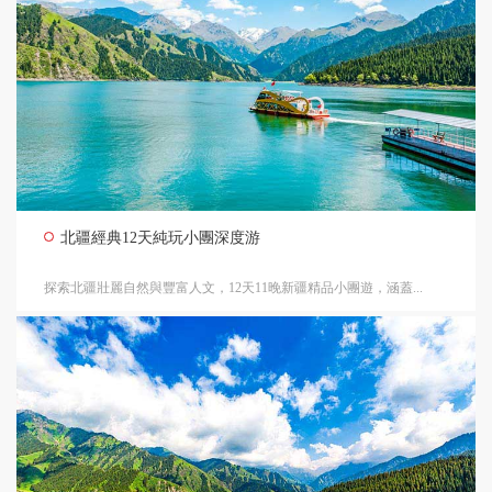
北疆經典12天純玩小團深度游
探索北疆壯麗自然與豐富人文，12天11晚新疆精品小團遊，涵蓋...