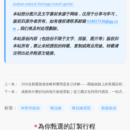
anshan-natural-heritage-travel-guide/
本站部分图片及文字素材来源于网络，仅用于分享与学习，
版权归原作者所有。如有侵权请联系邮箱
634017536@qq.co
m
，我们将及时处理删除。
本站原创内容（包括但不限于文字、排版、图片等）版权归
本站所有，禁止未经授权的转载、复制或商业用途。转载请
注明出处并附原文链接。
上一条：
2026去新疆旅遊攻略和費用是多少詳解——開啟絲路上的美麗征程 🌄
下一条：
成都有什麼好玩的地方旅遊景點｜從三國文化到現代潮流，一站式解鎖天府之國
标签：
伊犁州旅游
喀拉峻
喀拉峻景區
新疆旅游
為你甄選的訂製行程