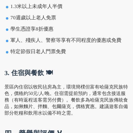
1.3米以上未成年人半價
70週歲以上老人免票
學生憑證享8折優惠
軍人、殘疾人、警察等享有不同程度的優惠或免費
特定節假日老人門票免費
3. 住宿與餐飲 🍽️
景區內住宿以牧民毡房為主，環境簡樸但富有哈薩克民族特
色，價格約50元/人/晚。住宿需提前預約，通常包含接送服
務（有時返程送客需另付費）。餐飲多為哈薩克民族傳統食
品，如揪麵片、拌麵、包爾薩克，價格實惠。建議遊客自備
部分乾糧和飲用水以備不時之需。