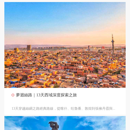
夢迴絲路｜13天西域深度探索之旅
13天穿越絲綢之路經典路線，從喀什、吐魯番、敦煌到張掖丹霞與...