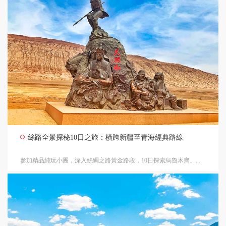
絲路全景探秘10日之旅：橫跨新疆至青海經典路線
參加精品純玩小團，深入絲綢之路黃金路段，10日探索烏魯木齊、...