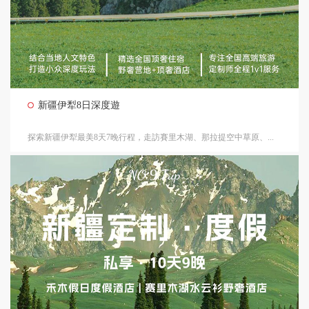
新疆伊犁8日深度遊
探索新疆伊犁最美8天7晚行程，走訪賽里木湖、那拉提空中草原、...