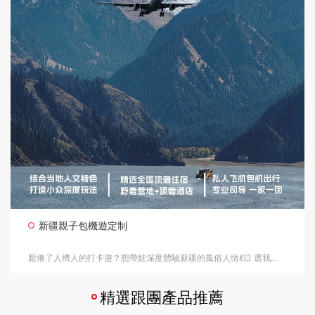
新疆親子包機遊定制
厭倦了人擠人的打卡遊？想帶娃深度體驗新疆的風俗人情💃🏻 選我...
精選跟團產品推薦