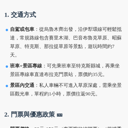
1. 交通方式
自駕或包車
：從烏魯木齊出發，沿伊犁環線可輕鬆抵
達，常規路線包含賽里木湖、巴音布魯克草原、昭蘇
草原、特克斯、那拉提草原等景點，遊玩時間約7
天。
班車+景區專線
：可先乘班車至特克斯縣城，再乘坐
景區專線車直達布拉克門票站，票價約35元。
景區內交通
：私人車輛不可進入草原深處，需乘坐景
區觀光車，單程約1小時，票價往返90元。
2. 門票與優惠政策 🎫