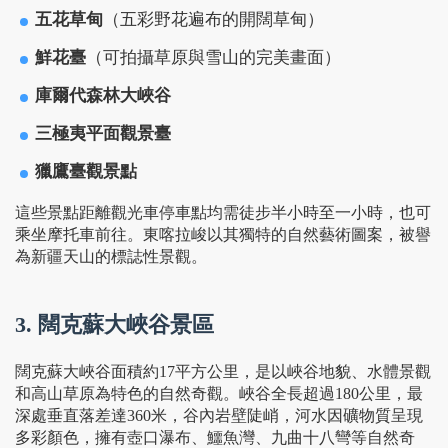
五花草甸
（五彩野花遍布的開闊草甸）
鮮花臺
（可拍攝草原與雪山的完美畫面）
庫爾代森林大峽谷
三極夷平面觀景臺
獵鷹臺觀景點
這些景點距離觀光車停車點均需徒步半小時至一小時，也可
乘坐摩托車前往。東喀拉峻以其獨特的自然藝術圖案，被譽
為新疆天山的標誌性景觀。
3. 闊克蘇大峽谷景區
闊克蘇大峽谷面積約17平方公里，是以峽谷地貌、水體景觀
和高山草原為特色的自然奇觀。峽谷全長超過180公里，最
深處垂直落差達360米，谷內岩壁陡峭，河水因礦物質呈現
多彩顏色，擁有壺口瀑布、鱷魚灣、九曲十八彎等自然奇