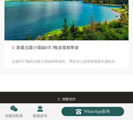
新疆北疆小環線8天7晚深度精華遊
這趟8天7晚的北疆小環線精華旅程，帶您深入探索新疆最壯麗的自...
聯繫我們
網站首頁
|
中國定制
|
全球定制
|
特惠跟團
|
中國景點
|
旅遊攻略
|
城市地圖
WhatsApp咨询
Copyright 2010-2026
第九旅行
Rights Reserved.
|
西藏入藏函
加微信联系
邮箱咨询