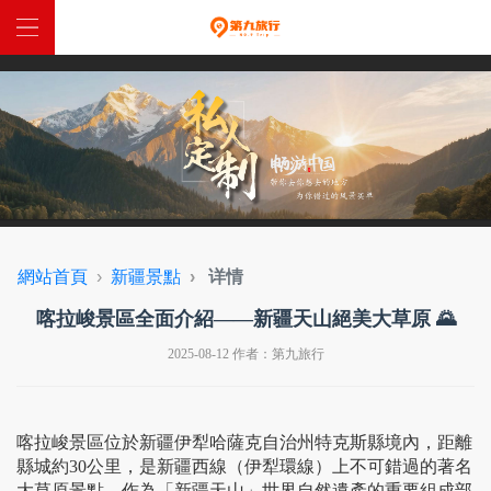
網站首頁
中國定制
全球定制
特惠跟團
網站首頁
新疆景點
详情
西藏入藏函
喀拉峻景區全面介紹——新疆天山絕美大草原 🌄
關於我們
2025-08-12 作者：第九旅行
聯係我們
喀拉峻景區位於新疆伊犁哈薩克自治州特克斯縣境內，距離
縣城約30公里，是新疆西線（伊犁環線）上不可錯過的著名
大草原景點。作為「新疆天山」世界自然遺產的重要組成部