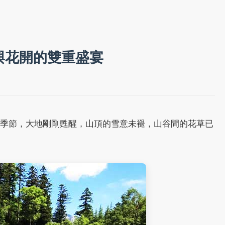
與花開的雙重盛宴
季節，大地剛剛甦醒，山頂的雪意未褪，山谷間的花草已