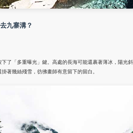
去九寨溝？
按下了「多重曝光」鍵。高處的長海可能還裹著薄冰，陽光斜
還掛著幾絲殘雪，彷彿畫師有意留下的留白。