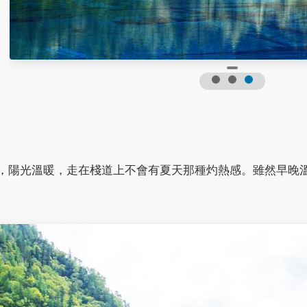
之間，陽光溫暖，走在棧道上不會有夏天那種灼熱感。雖然早