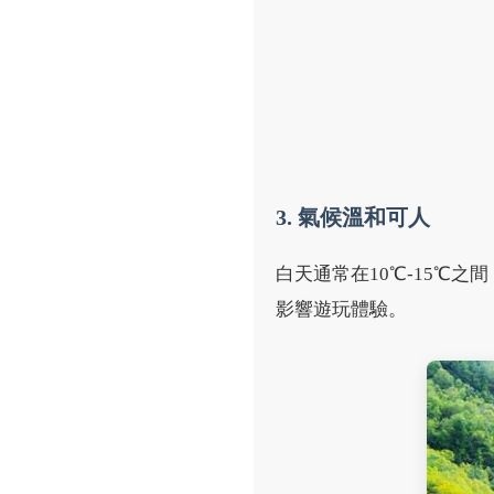
3. 氣候溫和可人
白天通常在10℃-15℃
影響遊玩體驗。