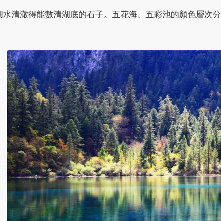
湖水清澈得能數清湖底的石子。五花海、五彩池的顏色層次分