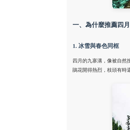
一、為什麼推薦四月
1. 冰雪與春色同框
四月的九寨溝，像被自然
鵑花開得熱烈，枝頭有時