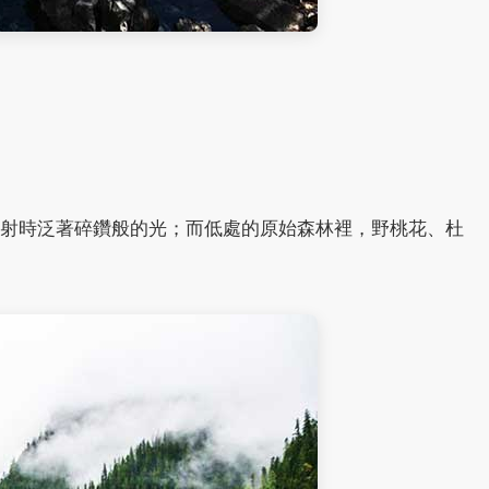
射時泛著碎鑽般的光；而低處的原始森林裡，野桃花、杜