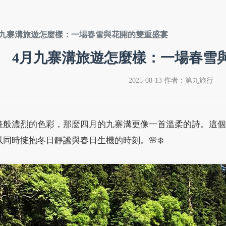
月九寨溝旅遊怎麼樣：一場春雪與花開的雙重盛宴
4月九寨溝旅遊怎麼樣：一場春雪
2025-08-13 作者：第九旅行
畫般濃烈的色彩，那麼四月的九寨溝更像一首溫柔的詩。這個
同時擁抱冬日靜謐與春日生機的時刻。🌸❄️