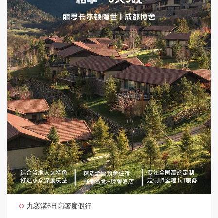
九寨溝6日高奢度假行