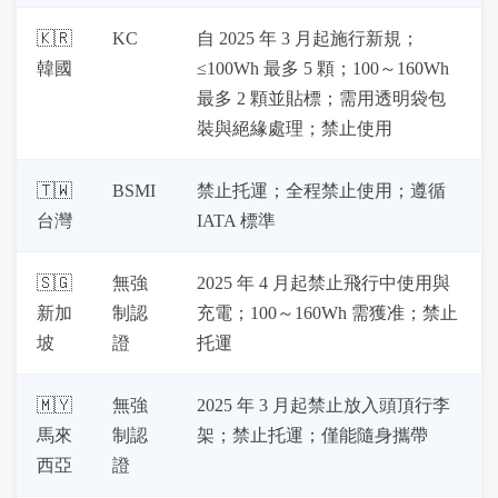
🇰🇷 
KC
自 2025 年 3 月起施行新規；
韓國
≤100Wh 最多 5 顆；100～160Wh 
最多 2 顆並貼標；需用透明袋包
裝與絕緣處理；禁止使用
🇹🇼 
BSMI
禁止托運；全程禁止使用；遵循 
台灣
IATA 標準
🇸🇬 
無強
2025 年 4 月起禁止飛行中使用與
新加
制認
充電；100～160Wh 需獲准；禁止
坡
證
托運
🇲🇾 
無強
2025 年 3 月起禁止放入頭頂行李
馬來
制認
架；禁止托運；僅能隨身攜帶
西亞
證