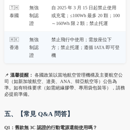
🇹🇭 
無強
自 2025 年 3 月 15 日起禁止使用
泰國
制認
或充電；≤100Wh 最多 20 顆；100
證
～160Wh 限 2 顆；禁止托運
🇭🇰 
無強
禁止飛行中使用；需放座位下
香港
制認
方；禁止托運；遵循 IATA 即可登
證
機
📌
溫馨提醒：
各國政策以當地航空管理機構及主要航空公
司（如新加坡航空、達美、ANA、韓亞航空等）公告為
準。如有特殊要求（如需絕緣膠帶、專用袋包裝等），請務
必提前準備。
五、【常見 Q&A 問答】
Q1：舊款無 3C 認證的行動電源還能使用嗎？