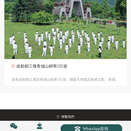
成都都江堰青城山精華2日遊
探索成都都江堰與青城山精華2日遊，體驗大熊貓志願者活動、青城...
聯繫我們
網站首頁
|
中國定制
|
全球定制
|
特惠跟團
|
中國景點
|
旅遊攻略
|
城市地圖
WhatsApp咨询
Copyright 2010-2026
第九旅行
Rights Reserved.
|
西藏入藏函