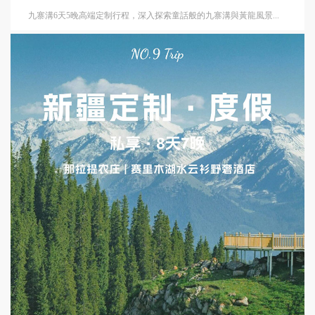
九寨溝6天5晚高端定制行程，深入探索童話般的九寨溝與黃龍風景...