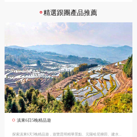
精選跟團產品推薦
滇東6日5晚精品遊
探索滇東6天5晚精品遊，遊覽昆明精華景點、元陽哈尼梯田、建水...