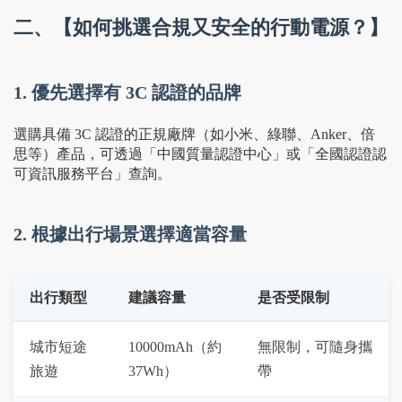
二、【如何挑選合規又安全的行動電源？】
1. 優先選擇有 3C 認證的品牌
選購具備 3C 認證的正規廠牌（如小米、綠聯、Anker、倍
思等）產品，可透過「中國質量認證中心」或「全國認證認
可資訊服務平台」查詢。
2. 根據出行場景選擇適當容量
出行類型
建議容量
是否受限制
城市短途
10000mAh（約 
無限制，可隨身攜
旅遊
37Wh）
帶