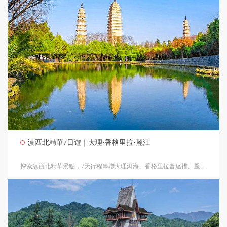
滇西北精華7日遊｜大理·香格里拉·麗江
探索滇西北精華景點，7天行程串聯大理洱海、香格里拉普達措、麗...