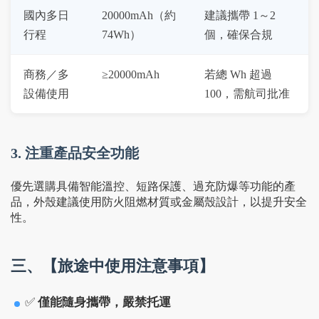
國內多日
20000mAh（約 
建議攜帶 1～2 
行程
74Wh）
個，確保合規
商務／多
≥20000mAh
若總 Wh 超過 
設備使用
100，需航司批准
3. 注重產品安全功能
優先選購具備智能溫控、短路保護、過充防爆等功能的產
品，外殼建議使用防火阻燃材質或金屬殼設計，以提升安全
性。
三、【旅途中使用注意事項】
✅
僅能隨身攜帶，嚴禁托運