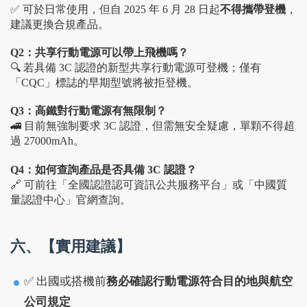
✅ 可於日常使用，但自 2025 年 6 月 28 日起
不得攜帶登機
，
建議更換合規產品。
Q2：共享行動電源可以帶上飛機嗎？
🔍 若具備 3C 認證的新型共享行動電源可登機；僅有
「CQC」標誌的早期型號將被拒登機。
Q3：高鐵對行動電源有無限制？
🚄 目前無強制要求 3C 認證，但需無安全疑慮，單顆不得超
過 27000mAh。
Q4：如何查詢產品是否具備 3C 認證？
🔗 可前往「全國認證認可資訊公共服務平台」或「中國質
量認證中心」官網查詢。
六、【實用建議】
✅ 出國或搭機前
務必確認行動電源符合目的地與航空
公司規定