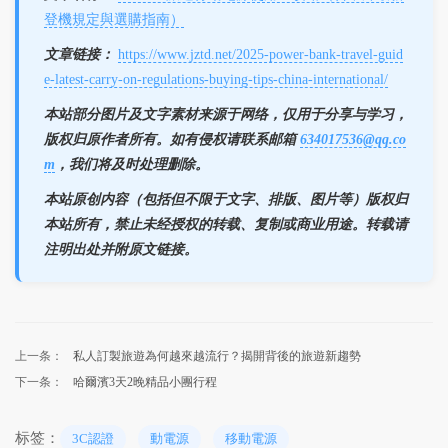
登機規定與選購指南）
文章链接：
https://www.jztd.net/2025-power-bank-travel-guid
e-latest-carry-on-regulations-buying-tips-china-international/
本站部分图片及文字素材来源于网络，仅用于分享与学习，
版权归原作者所有。如有侵权请联系邮箱
634017536@qq.co
m
，我们将及时处理删除。
本站原创内容（包括但不限于文字、排版、图片等）版权归
本站所有，禁止未经授权的转载、复制或商业用途。转载请
注明出处并附原文链接。
上一条：
私人訂製旅遊為何越來越流行？揭開背後的旅遊新趨勢
下一条：
哈爾濱3天2晚精品小團行程
标签：
3C認證
動電源
移動電源