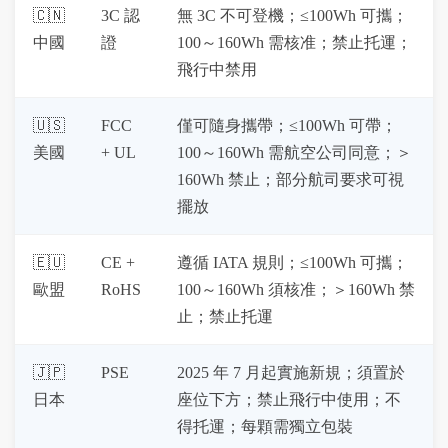
🇨🇳 
3C 認
無 3C 不可登機；≤100Wh 可攜；
中國
證
100～160Wh 需核准；禁止托運；
飛行中禁用
🇺🇸 
FCC 
僅可隨身攜帶；≤100Wh 可帶；
美國
+ UL
100～160Wh 需航空公司同意；＞
160Wh 禁止；部分航司要求可視
擺放
🇪🇺 
CE + 
遵循 IATA 規則；≤100Wh 可攜；
歐盟
RoHS
100～160Wh 須核准；＞160Wh 禁
止；禁止托運
🇯🇵 
PSE
2025 年 7 月起實施新規；須置於
日本
座位下方；禁止飛行中使用；不
得托運；每顆需獨立包裝