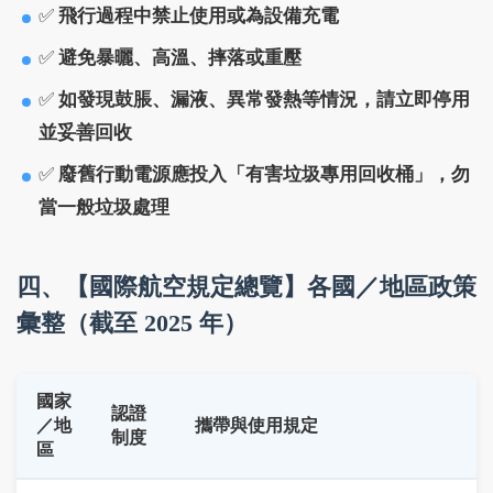
✅
飛行過程中禁止使用或為設備充電
✅
避免暴曬、高溫、摔落或重壓
✅
如發現鼓脹、漏液、異常發熱等情況，請立即停用
並妥善回收
✅
廢舊行動電源應投入「有害垃圾專用回收桶」，勿
當一般垃圾處理
四、【國際航空規定總覽】各國／地區政策
彙整（截至 2025 年）
國家
認證
／地
攜帶與使用規定
制度
區