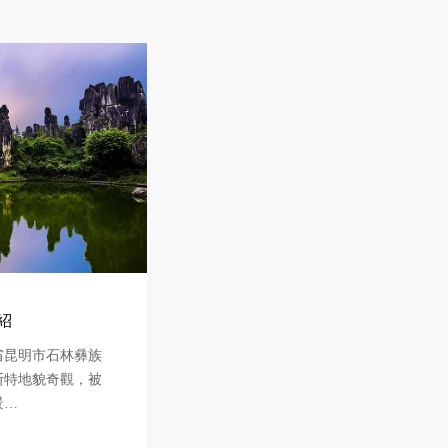
紹
省昆明市石林彝族
斯特地貌奇觀，被
景…