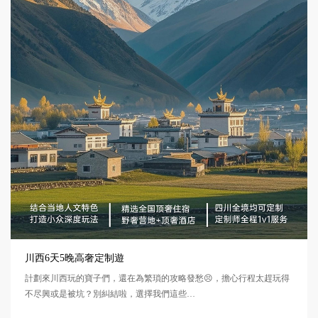
川西6天5晚高奢定制遊
計劃來川西玩的寶子們，還在為繁瑣的攻略發愁😣，擔心行程太趕玩得
不尽興或是被坑？別糾結啦，選擇我們這些…