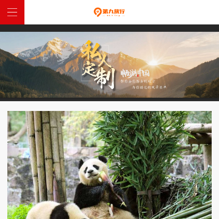
網站首頁
中國定制
全球定制
特惠跟團
西藏入藏函
關於我們
聯係我們