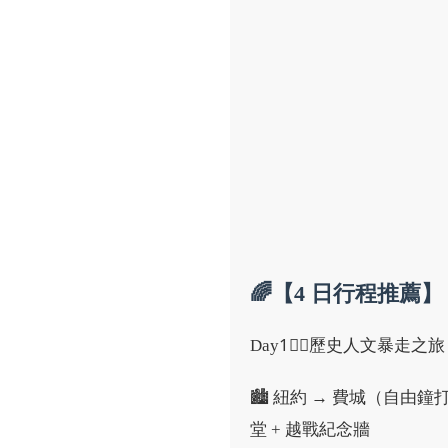
🌈【4 日行程推薦】
Day1⃣：歷史人文暴走之旅
🏙 紐約 → 費城（自由鐘
堂 + 越戰紀念牆