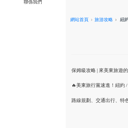
聯係我們
網站首頁
旅游攻略
紐
保姆級攻略 | 來美東旅遊
🔥美東旅行黨速進！紐約 /
路線規劃、交通出行、特