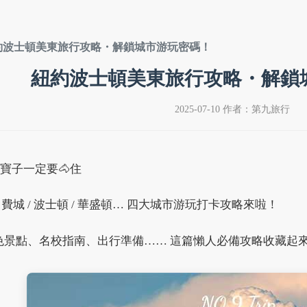
約波士頓美東旅行攻略・解鎖城市游玩密碼！
紐約波士頓美東旅行攻略・解鎖
2025-07-10 作者：第九旅行
的寶子一定要🐴住
 費城 / 波士頓 / 華盛頓… 四大城市游玩打卡攻略來啦！​
色景點、名校指南、出行準備…… 這篇懶人必備攻略收藏起