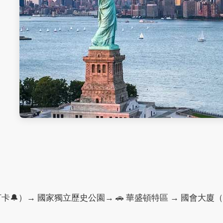
打卡🔔）→ 國家獨立歷史公園→ 🚗 華盛頓特區 → 國會大