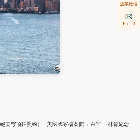
企業微信
E-mail
廈（絕美穹頂拍照📸）+ 美國國家檔案館→ 白宮→ 林肯紀念